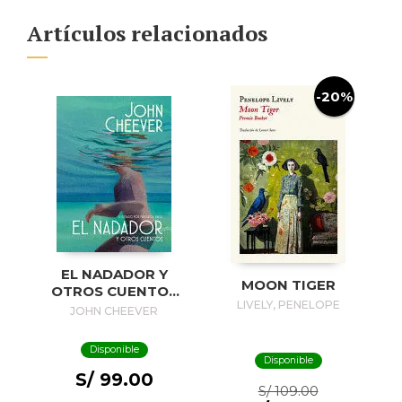
Artículos relacionados
-20%
EL NADADOR Y
MOON TIGER
OTROS CUENTOS
LIVELY, PENELOPE
(EDICIÓN
JOHN CHEEVER
ILUSTRADA) / THE
SWIMMER AND
Disponible
OTHER STORIES (
Disponible
ILLUSTRADED
S/ 99.00
S/ 109.00
EDITION)