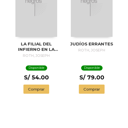
LA FILIAL DEL
JUDÍOS ERRANTES
INFIERNO EN LA
ROTH, JOSEPH
TIERRA : ESCRITOS
ROTH, JOSEPH
DESDE LA
EMIGRACIÓN
Disponible
Disponible
S/ 54.00
S/ 79.00
Comprar
Comprar