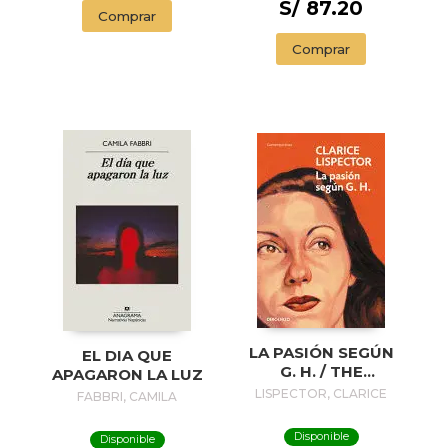
S/ 87.20
Comprar
Comprar
LA PASIÓN SEGÚN
EL DIA QUE
G. H. / THE
APAGARON LA LUZ
PASSION
LISPECTOR, CLARICE
FABBRI, CAMILA
ACCORDING TO G.
H.
Disponible
Disponible