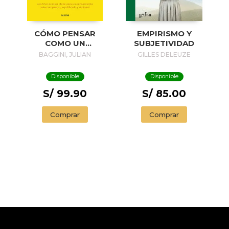
EMPIRISMO Y
CÓMO PENSAR
SUBJETIVIDAD
COMO UN
FILÓSOFO
GILLES DELEUZE
BAGGINI, JULIAN
Disponible
Disponible
S/ 85.00
S/ 99.90
Comprar
Comprar