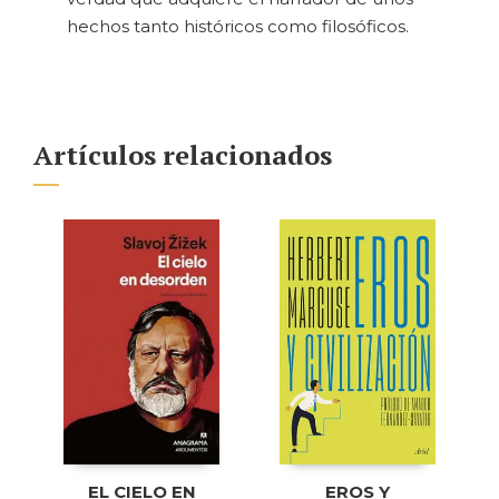
hechos tanto históricos como filosóficos.
Artículos relacionados
EL CIELO EN
EROS Y