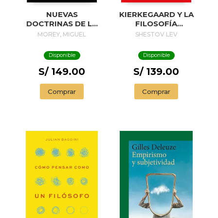
NUEVAS
KIERKEGAARD Y LA
DOCTRINAS DE LA
FILOSOFÍA
SOLEDAD
EXISTENCIAL
MOREY, MIGUEL
SHESTOV LEV
Disponible
Disponible
S/ 149.00
S/ 139.00
Comprar
Comprar