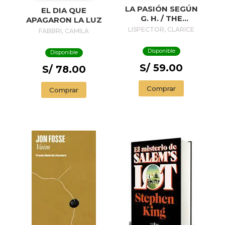
LA PASIÓN SEGÚN
EL DIA QUE
G. H. / THE
APAGARON LA LUZ
PASSION
LISPECTOR, CLARICE
FABBRI, CAMILA
ACCORDING TO G.
H.
Disponible
Disponible
S/ 59.00
S/ 78.00
Comprar
Comprar