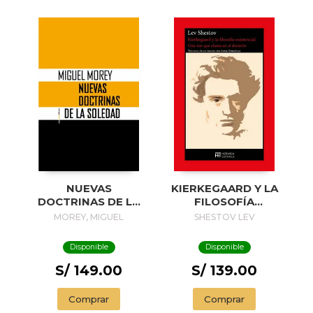
NUEVAS
KIERKEGAARD Y LA
DOCTRINAS DE LA
FILOSOFÍA
SOLEDAD
EXISTENCIAL
MOREY, MIGUEL
SHESTOV LEV
Disponible
Disponible
S/ 149.00
S/ 139.00
Comprar
Comprar