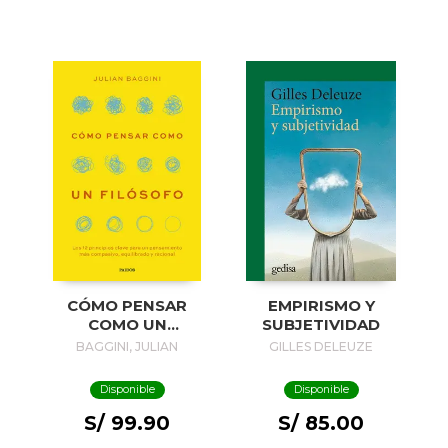
EMPIRISMO Y
CÓMO PENSAR
SUBJETIVIDAD
COMO UN
FILÓSOFO
GILLES DELEUZE
BAGGINI, JULIAN
Disponible
Disponible
S/ 85.00
S/ 99.90