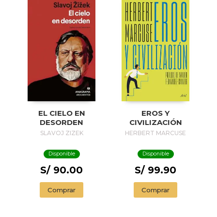
EL CIELO EN
EROS Y
DESORDEN
CIVILIZACIÓN
SLAVOJ ZIZEK
HERBERT MARCUSE
Disponible
Disponible
S/ 90.00
S/ 99.90
Comprar
Comprar