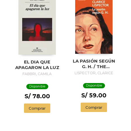
LA PASIÓN SEGÚN
EL DIA QUE
G. H. / THE
APAGARON LA LUZ
PASSION
LISPECTOR, CLARICE
FABBRI, CAMILA
ACCORDING TO G.
H.
Disponible
Disponible
S/ 59.00
S/ 78.00
Comprar
Comprar