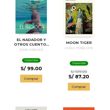
EL NADADOR Y
MOON TIGER
OTROS CUENTOS
LIVELY, PENELOPE
(EDICIÓN
JOHN CHEEVER
ILUSTRADA) / THE
SWIMMER AND
Disponible
OTHER STORIES (
Disponible
ILLUSTRADED
S/ 99.00
S/ 109.00
EDITION)
S/ 87.20
Comprar
Comprar