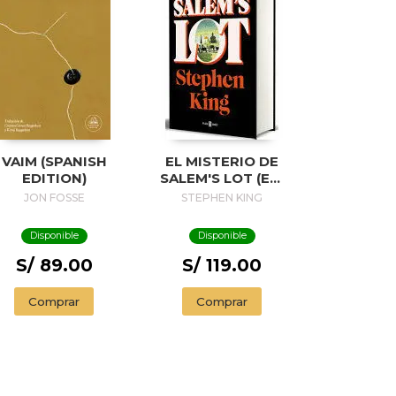
VAIM (SPANISH
EL MISTERIO DE
EDITION)
SALEM'S LOT (ED.
50 ANIVERSARIO) /
JON FOSSE
STEPHEN KING
SALEM'S LOT
Disponible
Disponible
S/ 89.00
S/ 119.00
Comprar
Comprar