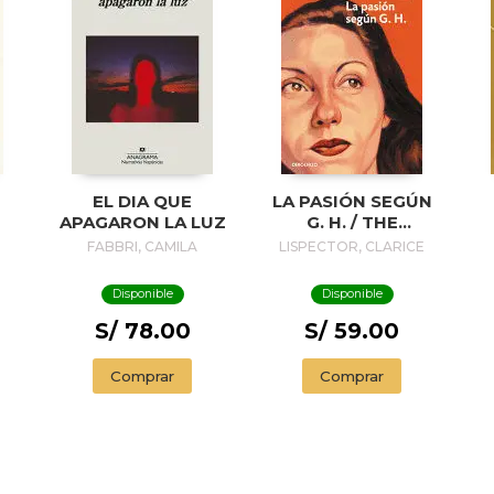
EL DIA QUE
LA PASIÓN SEGÚN
APAGARON LA LUZ
G. H. / THE
PASSION
FABBRI, CAMILA
LISPECTOR, CLARICE
ACCORDING TO G.
H.
Disponible
Disponible
S/ 78.00
S/ 59.00
Comprar
Comprar