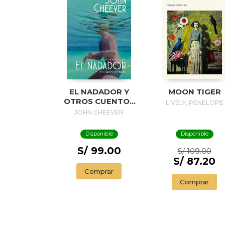
EL NADADOR Y
MOON TIGER
OTROS CUENTOS
LIVELY, PENELOPE
(EDICIÓN
JOHN CHEEVER
ILUSTRADA) / THE
SWIMMER AND
Disponible
Disponible
OTHER STORIES (
ILLUSTRADED
S/ 99.00
S/ 109.00
EDITION)
S/ 87.20
Comprar
Comprar