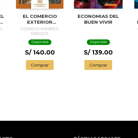
EL
EL COMERCIO
ECONOMIAS DEL
N
EXTERIOR
BUEN VIVIR
PERUANO EN LOS
,
CORNEJO RAMIREZ,
SIGLOS XX Y XXI
ENRIQUE
Disponible
Disponible
S/ 140.00
S/ 139.00
Comprar
Comprar