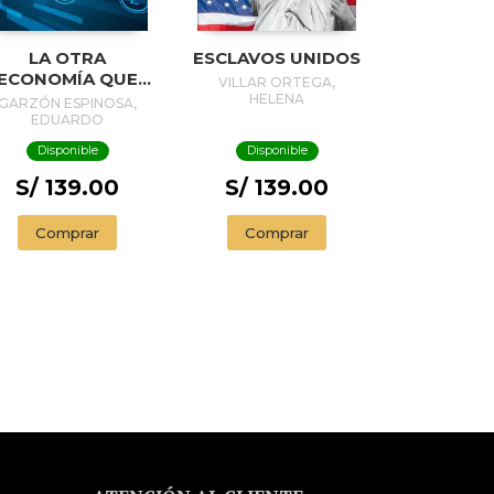
LA OTRA
ESCLAVOS UNIDOS
ECONOMÍA QUE
VILLAR ORTEGA,
NO NOS QUIEREN
HELENA
GARZÓN ESPINOSA,
CONTAR
EDUARDO
Disponible
Disponible
S/ 139.00
S/ 139.00
Comprar
Comprar