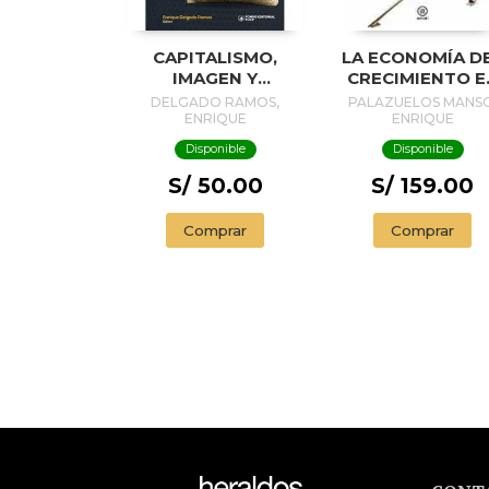
CAPITALISMO,
LA ECONOMÍA D
IMAGEN Y
CRECIMIENTO E
PULSIÓN
EQUILIBRIO :
DELGADO RAMOS,
PALAZUELOS MANSO
FABULANDO
ENRIQUE
ENRIQUE
SOBRE UNA
Disponible
Disponible
LEYENDA
S/ 50.00
S/ 159.00
Comprar
Comprar