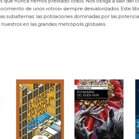
 que nunca hemos prestado oídos. Nos obliga a salir del co
ocimiento de unos «otros» siempre desvalorizados. Este lib
las subalternas: las poblaciones dominadas por las potencias
uestros en las grandes metrópolis globales.