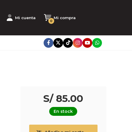
Mi cuenta
Mi compra
0
S/ 85.00
En stock