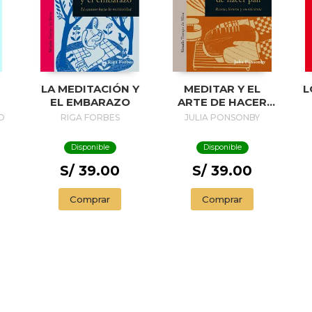
LA MEDITACIÓN Y
MEDITAR Y EL
L
EL EMBARAZO
ARTE DE HACER
PAN
D
RIGA FORBES
JULIA PONSONBY
Disponible
Disponible
S/ 39.00
S/ 39.00
Comprar
Comprar