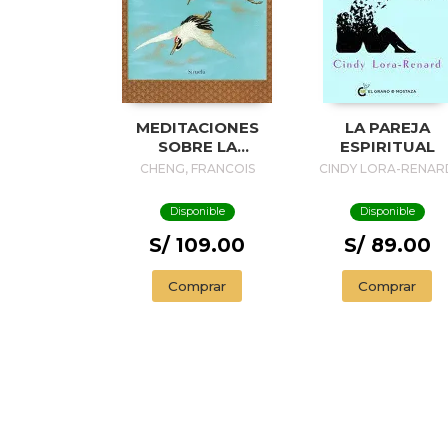
MEDITACIONES
LA PAREJA
SOBRE LA
ESPIRITUAL
BELLEZA Y LA
CHENG, FRANCOIS
CINDY LORA-RENAR
MUERTE
Disponible
Disponible
S/ 109.00
S/ 89.00
Comprar
Comprar