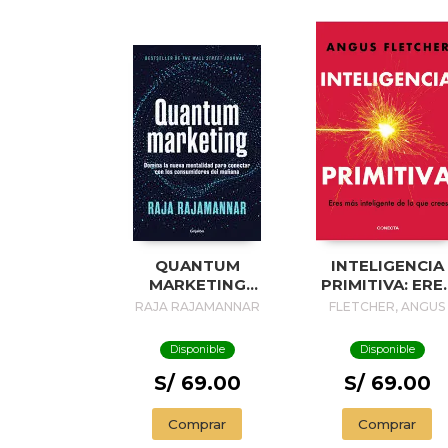
QUANTUM
INTELIGENCIA
MARKETING
PRIMITIVA: ERE
(SPANISH EDITION)
MÁS INTELIGEN
RAJA RAJAMANNAR
FLETCHER, ANGUS
DE LO QUE CRE
/ PRIMAL
Disponible
Disponible
INTELLIGENCE:
YOU ARE
S/ 69.00
S/ 69.00
SMARTER THA
YOU KNOW
Comprar
Comprar