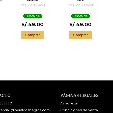
FISCHMAN, DAVID
FISCHMAN, DAVID
Disponible
Disponible
S/ 49.00
S/ 49.00
Comprar
Comprar
ACTO
PÁGINAS LEGALES
033330
Aviso legal
ercial1@heraldosnegros.com
Condiciones de venta