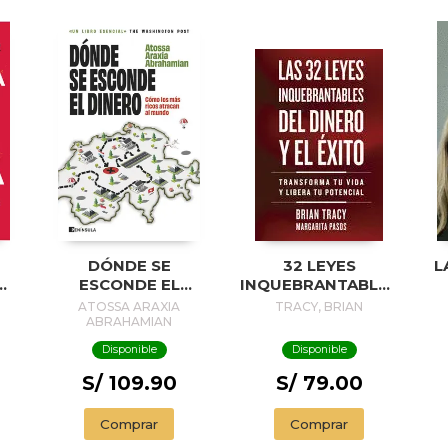
DÓNDE SE
32 LEYES
L
S
ESCONDE EL
INQUEBRANTABLES
TE
DINERO
DEL DINERO Y EL
ATOSSA ARAXIA
TRACY, BRIAN
ES
ÉXITO (THE 32
ABRAHAMIAN
UNBREAKABLE
Disponible
Disponible
LAWS OF MONEY
AND SUCCESS
S/ 109.90
S/ 79.00
N
SPANISH EDITION)
Comprar
Comprar