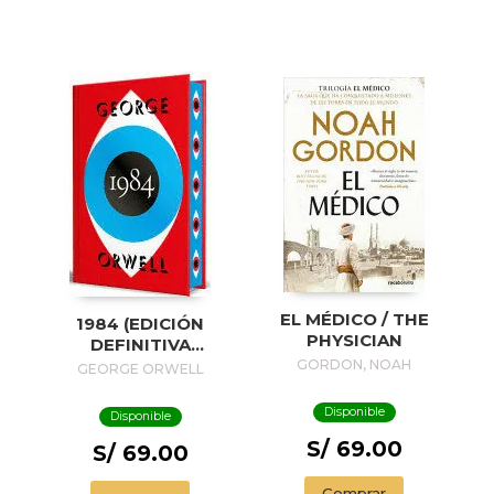
EL MÉDICO / THE
1984 (EDICIÓN
PHYSICIAN
DEFINITIVA
AVALADA POR THE
GORDON, NOAH
GEORGE ORWELL
ORWELL ESTATE)
(EDICIÓN ESPECIAL
Disponible
Disponible
LIMITADA CON
S/ 69.00
CANTOS
S/ 69.00
PINTADOS) / 1984
(EDITION
Comprar