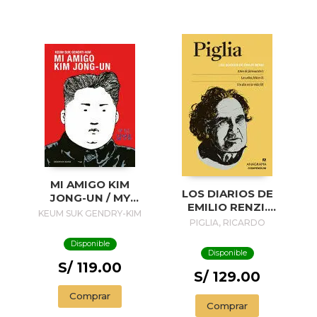
MI AMIGO KIM
LOS DIARIOS DE
JONG-UN / MY
EMILIO RENZI.
FRIEND KIM JONG-
KEUM SUK GENDRY-KIM
AÑOS DE
PIGLIA, RICARDO
UN
FORMACION I; LOS
Disponible
AÑOS FELICES II;
Disponible
UN DIA EN LA VIDA
S/ 119.00
III
S/ 129.00
Comprar
Comprar