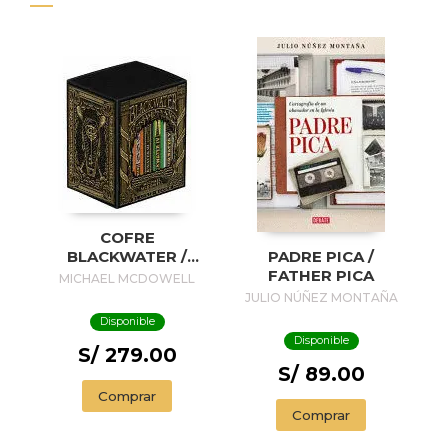
COFRE
BLACKWATER /
PADRE PICA /
BLACKWATER
FATHER PICA
MICHAEL MCDOWELL
TREASURE
JULIO NÚÑEZ MONTAÑA
Disponible
Disponible
S/ 279.00
S/ 89.00
Comprar
Comprar