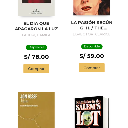
LA PASIÓN SEGÚN
EL DIA QUE
G. H. / THE
APAGARON LA LUZ
PASSION
LISPECTOR, CLARICE
FABBRI, CAMILA
ACCORDING TO G.
H.
Disponible
Disponible
S/ 59.00
S/ 78.00
Comprar
Comprar