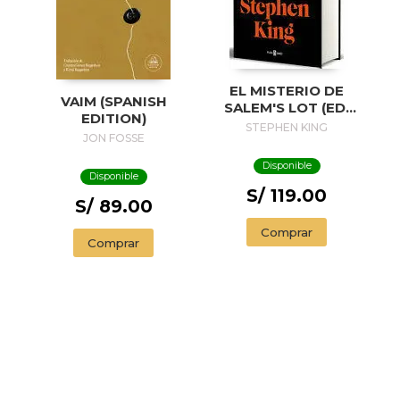
EL MISTERIO DE
VAIM (SPANISH
SALEM'S LOT (ED.
EDITION)
50 ANIVERSARIO) /
STEPHEN KING
JON FOSSE
SALEM'S LOT
Disponible
Disponible
S/ 119.00
S/ 89.00
Comprar
Comprar