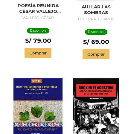
POESÍA REUNIDA
AULLAR LAS
CÉSAR VALLEJO
SOMBRAS
(EDICIÓN
VALLEJO, CÉSAR
BECERRA, CHARLIE
CONMEMORATIVA
DE LA RAE Y LA
Disponible
Disponible
ASALE) /
COLLECTED
S/ 79.00
S/ 69.00
POEMS BY CÉSAR
VALLEJO
Comprar
Comprar
(COMMEMORATIVE
EDITION BY THE
RAE AND ASALE)