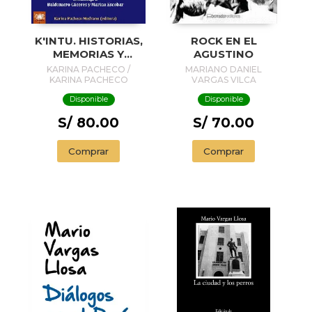
K'INTU. HISTORIAS,
ROCK EN EL
MEMORIAS Y
AGUSTINO
RECORRIDOS DE
KARINA PACHECO /
MARIANO DANIEL
LA HOJA DE COCA
KARINA PACHECO
VARGAS VILCA
MEDRANO
Disponible
Disponible
S/ 80.00
S/ 70.00
Comprar
Comprar