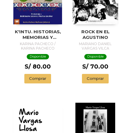
K'INTU. HISTORIAS,
ROCK EN EL
MEMORIAS Y
AGUSTINO
RECORRIDOS DE
KARINA PACHECO /
MARIANO DANIEL
LA HOJA DE COCA
KARINA PACHECO
VARGAS VILCA
MEDRANO
Disponible
Disponible
S/ 80.00
S/ 70.00
Comprar
Comprar