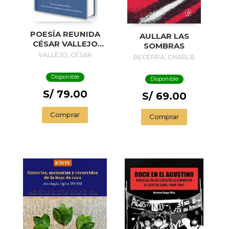
POESÍA REUNIDA
AULLAR LAS
CÉSAR VALLEJO
SOMBRAS
(EDICIÓN
VALLEJO, CÉSAR
BECERRA, CHARLIE
CONMEMORATIVA
DE LA RAE Y LA
Disponible
Disponible
ASALE) /
COLLECTED
S/ 79.00
S/ 69.00
POEMS BY CÉSAR
VALLEJO
Comprar
Comprar
(COMMEMORATIVE
EDITION BY THE
RAE AND ASALE)