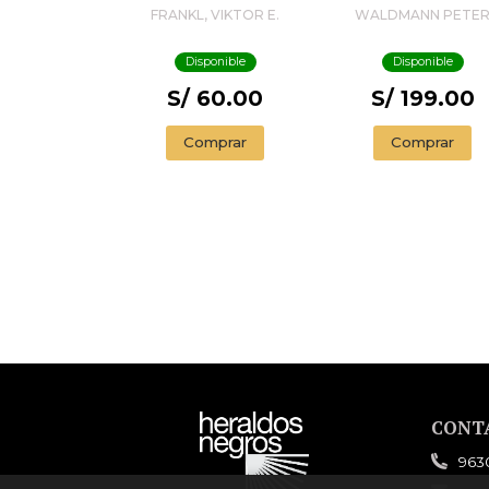
EXISTENCIA
FRANKL, VIKTOR E.
WALDMANN PETE
Disponible
Disponible
S/ 60.00
S/ 199.00
Comprar
Comprar
CONT
963