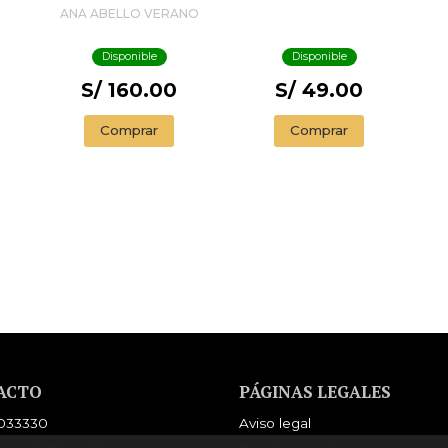
LA CUENTÍSTICA
R
ANA ABELLO VERANO
ESPAÑOLA
ACTUAL
Disponible
Disponible
S/ 160.00
S/ 49.00
Comprar
Comprar
ACTO
PÁGINAS LEGALES
033330
Aviso legal