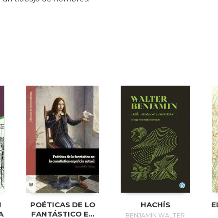
N
POÉTICAS DE LO
HACHÍS
E
A
FANTÁSTICO EN
BENJAMIN WALTER