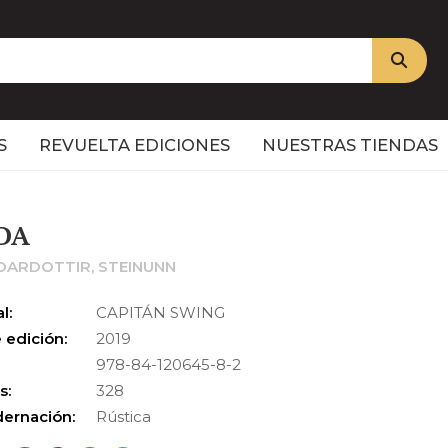
S
REVUELTA EDICIONES
NUESTRAS TIENDAS
DA
OARDOTTIR, STEINUNN
l:
CAPITÁN SWING
 edición:
2019
978-84-120645-8-2
s:
328
ernación:
Rústica