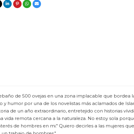
 rebaño de 500 ovejas en una zona implacable que bordea las 
o y humor por una de los novelistas más aclamados de Island
toria de un año extraordinario, entretejido con historias vívid
 una vida remota cercana a la naturaleza. No estoy sola p
interés de hombres en mi." Quiero decirles a las mujeres q
o un trabajo de hombres."