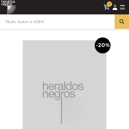
0
-20%