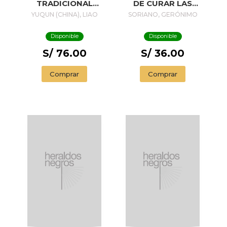
TRADICIONAL
DE CURAR LAS
CHINA
ENFERMEDADES
YUQUN (CHINA), LIAO
SORIANO, GERÓNIMO
DE LOS NIÑOS
Disponible
Disponible
S/ 76.00
S/ 36.00
Comprar
Comprar