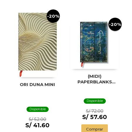
-20%
-20%
(MIDI)
PAPERBLANKS
ORI DUNA MINI
MONET WATER
LILLIES MIDI
Disponible
Disponible
S/ 72.00
S/ 57.60
S/ 52.00
S/ 41.60
Comprar