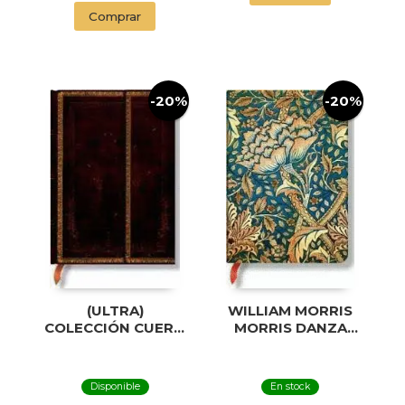
Comprar
-20%
-20%
(ULTRA)
WILLIAM MORRIS
COLECCIÓN CUERO
MORRIS DANZA
ANTIGUO
DEL VIENTO MIDI
MARRUECOS
NEGRO GRANDE
Disponible
En stock