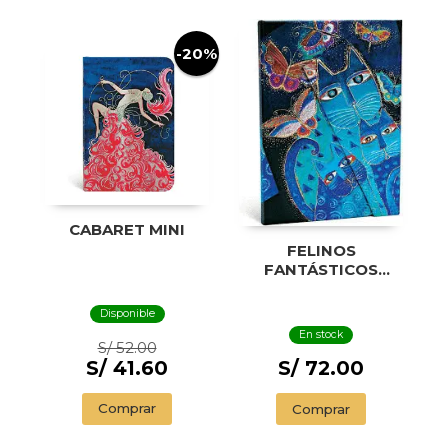
-20%
CABARET MINI
FELINOS
FANTÁSTICOS
GATOS AZULES Y
MARIPOSAS MIDI
Disponible
En stock
S/ 52.00
S/ 41.60
S/ 72.00
Comprar
Comprar