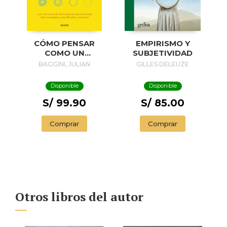
EMPIRISMO Y
CÓMO PENSAR
SUBJETIVIDAD
COMO UN
FILÓSOFO
GILLES DELEUZE
BAGGINI, JULIAN
Disponible
Disponible
S/ 85.00
S/ 99.90
Comprar
Comprar
Otros libros del autor