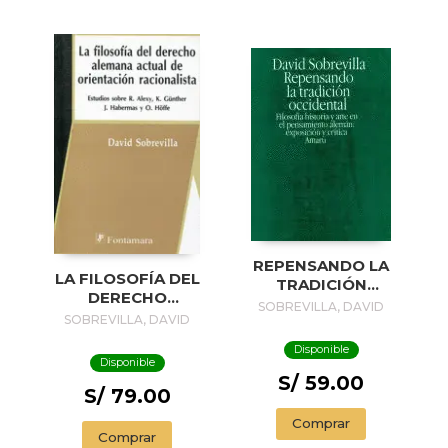
REPENSANDO LA
LA FILOSOFÍA DEL
TRADICIÓN
DERECHO
OCCIDENTAL
SOBREVILLA, DAVID
ALEMANA ACTUAL
SOBREVILLA, DAVID
DE ORIENTACIÓN
Disponible
RACIONALISTA
Disponible
S/ 59.00
S/ 79.00
Comprar
Comprar