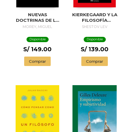
NUEVAS
KIERKEGAARD Y LA
DOCTRINAS DE LA
FILOSOFÍA
SOLEDAD
EXISTENCIAL
MOREY, MIGUEL
SHESTOV LEV
Disponible
Disponible
S/ 149.00
S/ 139.00
Comprar
Comprar