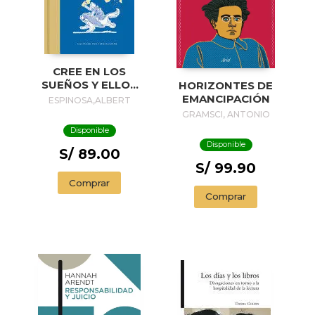
CREE EN LOS
SUEÑOS Y ELLOS
HORIZONTES DE
TE CREARÁN /
EMANCIPACIÓN
ESPINOSA,ALBERT
BELIEVE IN
GRAMSCI, ANTONIO
DREAMS, AND
Disponible
THEY WILL CREATE
Disponible
YOU
S/ 89.00
S/ 99.90
Comprar
Comprar