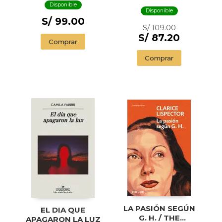
SWIMMER AND
Disponible
OTHER STORIES (
Disponible
ILLUSTRADED
S/ 99.00
S/ 109.00
EDITION)
S/ 87.20
Comprar
Comprar
LA PASIÓN SEGÚN
EL DIA QUE
G. H. / THE
APAGARON LA LUZ