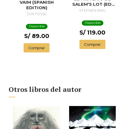
VAIM (SPANISH
SALEM'S LOT (ED.
EDITION)
50 ANIVERSARIO) /
STEPHEN KING
JON FOSSE
SALEM'S LOT
Disponible
Disponible
S/ 119.00
S/ 89.00
Comprar
Comprar
Otros libros del autor