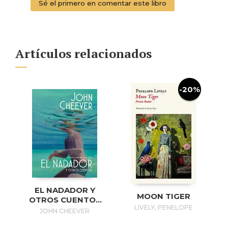
Sé el primero en comentar este libro
Artículos relacionados
-20%
EL NADADOR Y
MOON TIGER
OTROS CUENTOS
LIVELY, PENELOPE
(EDICIÓN
JOHN CHEEVER
ILUSTRADA) / THE