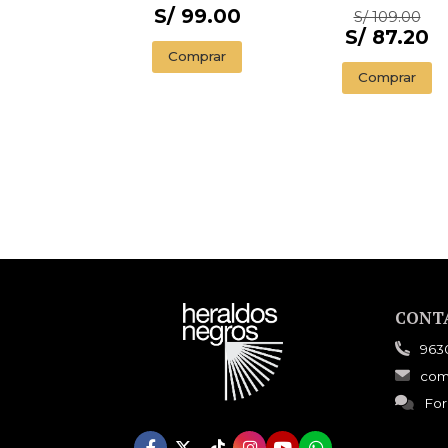
ILLUSTRADED
S/ 99.00
S/ 109.00
EDITION)
S/ 87.20
Comprar
Comprar
CONT
963
com
For