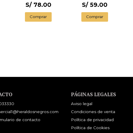
S/ 78.00
S/ 59.00
Comprar
Comprar
ACTO
PÁGINAS LEGALES
033330
Aviso legal
ercial1@heraldosnegros.com
Condiciones de venta
mulario de contacto
Política de privacidad
Política de Cookies