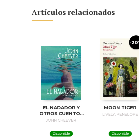
Artículos relacionados
-2
EL NADADOR Y
MOON TIGER
OTROS CUENTOS
LIVELY, PENELOPE
(EDICIÓN
JOHN CHEEVER
ILUSTRADA) / THE
SWIMMER AND
Disponible
Disponible
OTHER STORIES (