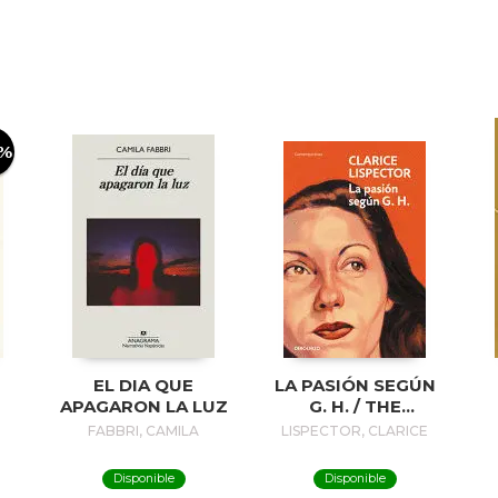
0%
EL DIA QUE
LA PASIÓN SEGÚN
APAGARON LA LUZ
G. H. / THE
PASSION
FABBRI, CAMILA
LISPECTOR, CLARICE
ACCORDING TO G.
H.
Disponible
Disponible