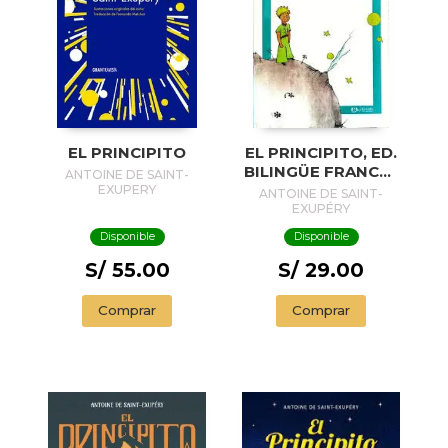
EL PRINCIPITO
EL PRINCIPITO, ED.
BILINGÜE FRANCÉS
ANTOINE DE SAINT-
ESPAÑOL -GRAN.
EXUPERY
ANTOINE DE SAINT-
LIT.-.
EXUPÉRY
Disponible
Disponible
S/ 55.00
S/ 29.00
Comprar
Comprar