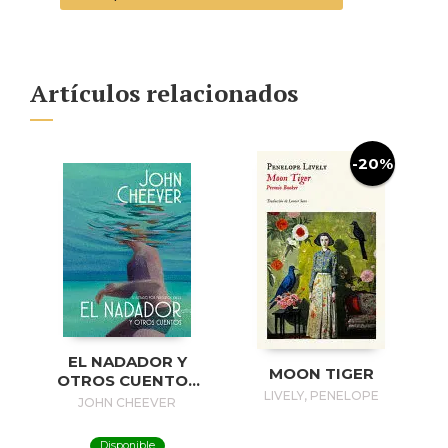
Artículos relacionados
-20%
EL NADADOR Y
MOON TIGER
OTROS CUENTOS
LIVELY, PENELOPE
(EDICIÓN
JOHN CHEEVER
ILUSTRADA) / THE
SWIMMER AND
Disponible