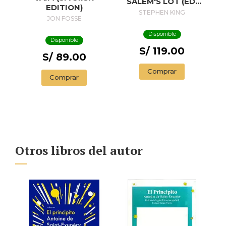
SALEM'S LOT (ED.
EDITION)
50 ANIVERSARIO) /
STEPHEN KING
JON FOSSE
SALEM'S LOT
Disponible
Disponible
S/ 119.00
S/ 89.00
Comprar
Comprar
Otros libros del autor