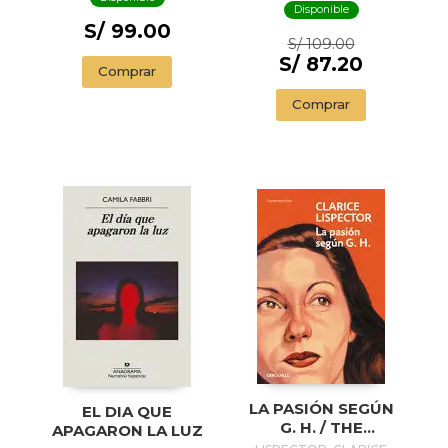
OTHER STORIES (
Disponible
ILLUSTRADED
S/ 99.00
S/ 109.00
EDITION)
S/ 87.20
Comprar
Comprar
LA PASIÓN SEGÚN
EL DIA QUE
G. H. / THE
APAGARON LA LUZ
PASSION