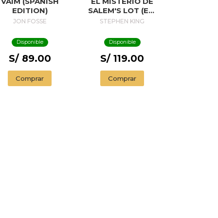
VAIM (SPANISH
EL MISTERIO DE
EDITION)
SALEM'S LOT (ED.
50 ANIVERSARIO) /
JON FOSSE
STEPHEN KING
SALEM'S LOT
Disponible
Disponible
S/ 89.00
S/ 119.00
Comprar
Comprar