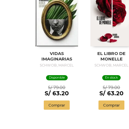
VIDAS
EL LIBRO DE
IMAGINARIAS
MONELLE
SCHWOB, MARCEL
SCHWOB, MARCEL
Disponible
En stock
S/ 79.00
S/ 79.00
S/ 63.20
S/ 63.20
Comprar
Comprar