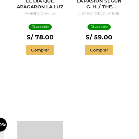
EL DIA QUE
LA PASIÓN SEGÚN
APAGARON LA LUZ
G. H. / THE
PASSION
FABBRI, CAMILA
LISPECTOR, CLARICE
ACCORDING TO G.
H.
Disponible
Disponible
S/ 78.00
S/ 59.00
Comprar
Comprar
0%