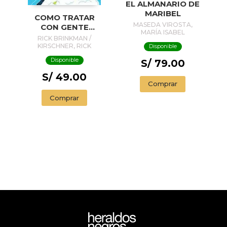
EL ALMANARIO DE
MARIBEL
COMO TRATAR
MASEDA VIROSTA,
CON GENTE
MARÍA ISABEL
COMPLICADA
RICK BRINKMAN /
KIRSCHNER, RICK
Disponible
Disponible
S/ 79.00
S/ 49.00
Comprar
Comprar