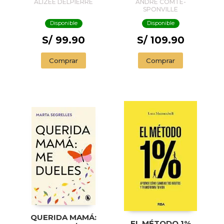
REFLEXIONES
ALIZÉE DELPIERRE
ANDRÉ COMTE-
SPONVILLE
Disponible
Disponible
S/ 99.90
S/ 109.90
Comprar
Comprar
QUERIDA MAMÁ:
EL MÉTODO 1%