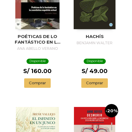
POÉTICAS DE LO
HACHÍS
FANTÁSTICO EN LA
BENJAMIN WALTER
CUENTÍSTICA
ANA ABELLO VERANO
ESPAÑOLA ACTUAL
Disponible
Disponible
S/ 160.00
S/ 49.00
Comprar
Comprar
-20%