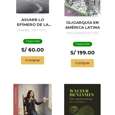
ASUMIR LO
OLIGARQUÍA EN
EFÍMERO DE LA
AMÉRICA LATINA
EXISTENCIA
FRANKL, VIKTOR E.
WALDMANN PETER
Disponible
Disponible
S/ 60.00
S/ 199.00
Comprar
Comprar