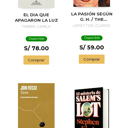
LA PASIÓN SEGÚN
EL DIA QUE
G. H. / THE
APAGARON LA LUZ
PASSION
LISPECTOR, CLARICE
FABBRI, CAMILA
ACCORDING TO G.
H.
Disponible
Disponible
S/ 59.00
S/ 78.00
Comprar
Comprar