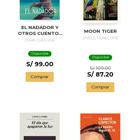
EL NADADOR Y
MOON TIGER
OTROS CUENTOS
LIVELY, PENELOPE
(EDICIÓN
JOHN CHEEVER
ILUSTRADA) / THE
SWIMMER AND
Disponible
OTHER STORIES (
Disponible
ILLUSTRADED
S/ 99.00
S/ 109.00
EDITION)
S/ 87.20
Comprar
Comprar