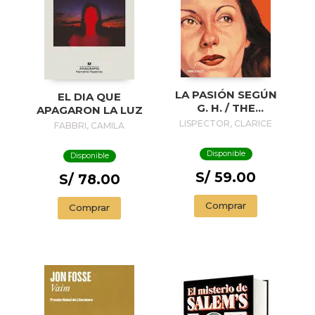
LA PASIÓN SEGÚN
EL DIA QUE
G. H. / THE
APAGARON LA LUZ
PASSION
LISPECTOR, CLARICE
FABBRI, CAMILA
ACCORDING TO G.
H.
Disponible
Disponible
S/ 59.00
S/ 78.00
Comprar
Comprar