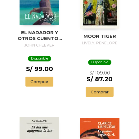
EL NADADOR Y
MOON TIGER
OTROS CUENTOS
LIVELY, PENELOPE
(EDICIÓN
JOHN CHEEVER
ILUSTRADA) / THE
SWIMMER AND
Disponible
OTHER STORIES (
Disponible
ILLUSTRADED
S/ 99.00
S/ 109.00
EDITION)
S/ 87.20
Comprar
Comprar