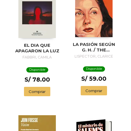
LA PASIÓN SEGÚN
EL DIA QUE
G. H. / THE
APAGARON LA LUZ
PASSION
LISPECTOR, CLARICE
FABBRI, CAMILA
ACCORDING TO G.
H.
Disponible
Disponible
S/ 59.00
S/ 78.00
Comprar
Comprar