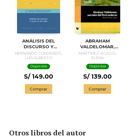
ANÁLISIS DEL
ABRAHAM
DISCURSO Y
VALDELOMAR,
REGISTROS DEL
NARRADOR DEL
HERNANDO CUADRADO,
MARTÍNEZ-ACACIO,
HABLA
PERÚ MODERNO
LUIS ALBERTO
ELENA
Disponible
Disponible
S/ 149.00
S/ 139.00
Comprar
Comprar
Otros libros del autor