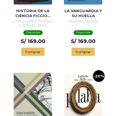
HISTORIA DE LA
LA VANGUARDIA Y
CIENCIA FICCIÓN
SU HUELLA
LATINOAMERICANA
LÓPEZ LÓPEZ, TERESA /
MILLARES, SELENA
I
G. KURLAT, SILVIA
Disponible
Disponible
S/ 169.00
S/ 169.00
Comprar
Comprar
-20%