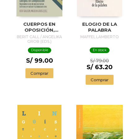
CUERPOS EN
ELOGIO DE LA
OPOSICIÓN,
PALABRA
CUERPOS EN
BERIT CALL / ANGELIKA
MAFFEI, LAMBERTO
COMPOSICIÓN
GROB (EDS.)
Disponible
En stock
S/ 99.00
S/ 79.00
S/ 63.20
Comprar
Comprar