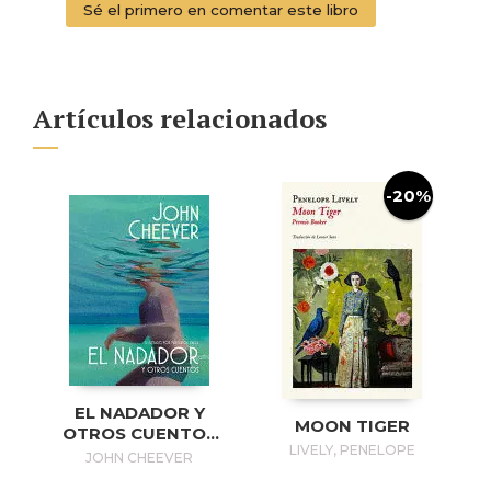
Sé el primero en comentar este libro
Artículos relacionados
-20%
EL NADADOR Y
MOON TIGER
OTROS CUENTOS
LIVELY, PENELOPE
(EDICIÓN
JOHN CHEEVER
ILUSTRADA) / THE