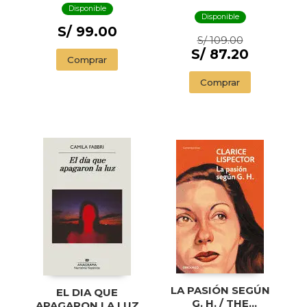
SWIMMER AND
Disponible
OTHER STORIES (
Disponible
ILLUSTRADED
S/ 99.00
S/ 109.00
EDITION)
S/ 87.20
Comprar
Comprar
LA PASIÓN SEGÚN
EL DIA QUE
G. H. / THE
APAGARON LA LUZ