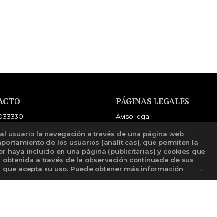
ACTO
PÁGINAS LEGALES
033330
Aviso legal
ercial1@heraldosnegros.com
Condiciones de venta
 al usuario la navegación a través de una página web
mulario de contacto
Política de privacidad
mportamiento de los usuarios (analíticas), que permiten la
tor haya incluido en una página (publicitarias) y cookies que
Política de Cookies
obtenida a través de la observación continuada de sus
Configuración de Cookies
os que acepta su uso. Puede obtener más información
aquí
.