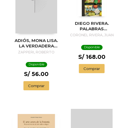
DIEGO RIVERA.
PALABRAS
ILUSTRES II 1921 -
CORONEL RIVERA, JUAN
1957
ADIÓS, MONA LISA.
LA VERDADERA
Disponible
HISTORIA DEL
ZAPPERI, ROBERTO
S/ 168.00
RETRATO MÁS
FAMOSO DEL
Disponible
MUNDO
Comprar
S/ 56.00
Comprar