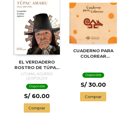
CUADERNO PARA
COLOREAR
(PRECOLOMBINOS)
EL VERDADERO
ROSTRO DE TÚPAC
AMARU
LITUMA, AGUERO
Disponible
LEOPOLDO
S/ 30.00
Disponible
S/ 60.00
Comprar
Comprar