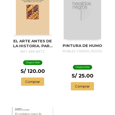
EL ARTE ANTES DE
PINTURA DE HUMO
LA HISTORIA. PARA
UNA HISTORIA DEL
ROBLES TARDÍO, ROCÍO
BAT-AMI ARTZ
ARTE ANDINO
ANTIGUO
Disponible
Disponible
S/ 120.00
S/ 25.00
Comprar
Comprar