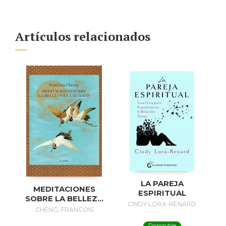
Artículos relacionados
LA PAREJA
MEDITACIONES
ESPIRITUAL
SOBRE LA BELLEZA
CINDY LORA-RENARD
Y LA MUERTE
CHENG, FRANCOIS
Disponible