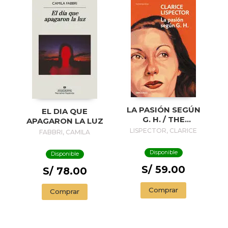
LA PASIÓN SEGÚN
EL DIA QUE
G. H. / THE
APAGARON LA LUZ
PASSION
LISPECTOR, CLARICE
FABBRI, CAMILA
ACCORDING TO G.
H.
Disponible
Disponible
S/ 59.00
S/ 78.00
Comprar
Comprar