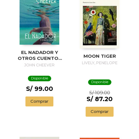
EL NADADOR Y
MOON TIGER
OTROS CUENTOS
LIVELY, PENELOPE
(EDICIÓN
JOHN CHEEVER
ILUSTRADA) / THE
SWIMMER AND
Disponible
OTHER STORIES (
Disponible
ILLUSTRADED
S/ 99.00
S/ 109.00
EDITION)
S/ 87.20
Comprar
Comprar