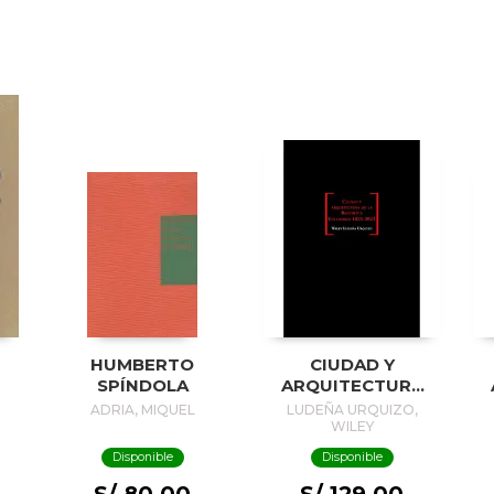
HUMBERTO
CIUDAD Y
SPÍNDOLA
ARQUITECTURA
DE LA REPÚBLICA.
ADRIA, MIQUEL
LUDEÑA URQUIZO,
ENCUADRES 1821-
WILEY
2021
Disponible
Disponible