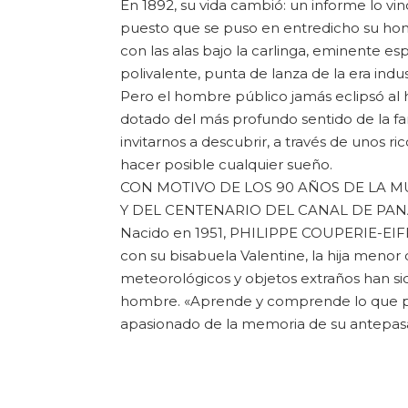
En 1892, su vida cambió: un informe lo vi
puesto que se puso en entredicho su honor,
con las alas bajo la carlinga, eminente 
polivalente, punta de lanza de la era indust
Pero el hombre público jamás eclipsó al h
dotado del más profundo sentido de la fam
invitarnos a descubrir, a través de unos ri
hacer posible cualquier sueño.
CON MOTIVO DE LOS 90 AÑOS DE LA M
Y DEL CENTENARIO DEL CANAL DE PA
Nacido en 1951, PHILIPPE COUPERIE-EIFFEL
con su bisabuela Valentine, la hija menor d
meteorológicos y objetos extraños han sid
hombre. «Aprende y comprende lo que papá
apasionado de la memoria de su antepa