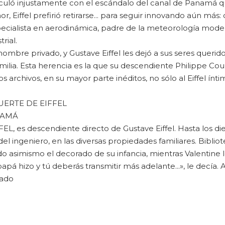
nculó injustamente con el escándalo del canal de Panamá qu
 Eiffel prefirió retirarse... para seguir innovando aún más
especialista en aerodinámica, padre de la meteorología mod
rial.
ombre privado, y Gustave Eiffel les dejó a sus seres querid
ilia. Esta herencia es la que su descendiente Philippe Cou
cos archivos, en su mayor parte inéditos, no sólo al Eiffel ín
UERTE DE EIFFEL
NAMÁ
, es descendiente directo de Gustave Eiffel. Hasta los die
el ingeniero, en las diversas propiedades familiares. Bibliot
o asimismo el decorado de su infancia, mientras Valentine l
 hizo y tú deberás transmitir más adelante...», le decía. 
sado