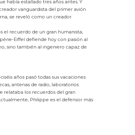
e había estallado tres años antes. Y
: creador vanguardista del primer avión
erna, se reveló como un creador
os el recuerdo de un gran humanista,
périe-Eiffel defiende hoy con pasión al
timo, sino también al ingeniero capaz de
ciséis años pasó todas sus vacaciones
ecas, antenas de radio, laboratorios
e relataba los recuerdos del gran
Actualmente, Philippe es el defensor más