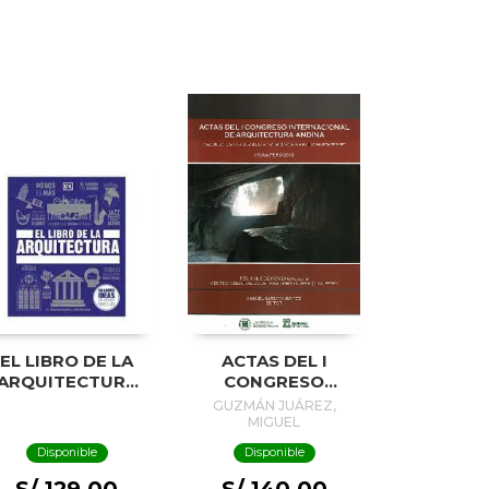
EL LIBRO DE LA
ACTAS DEL I
ARQUITECTURA
CONGRESO
(LATAM)
INTERNACIONAL
GUZMÁN JUÁREZ,
DE
MIGUEL
ARQUITECTURA
Disponible
Disponible
ANDINA