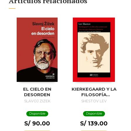
Artículos relacionados
EL CIELO EN
KIERKEGAARD Y LA
DESORDEN
FILOSOFÍA
EXISTENCIAL
SLAVOJ ZIZEK
SHESTOV LEV
Disponible
Disponible
S/ 90.00
S/ 139.00