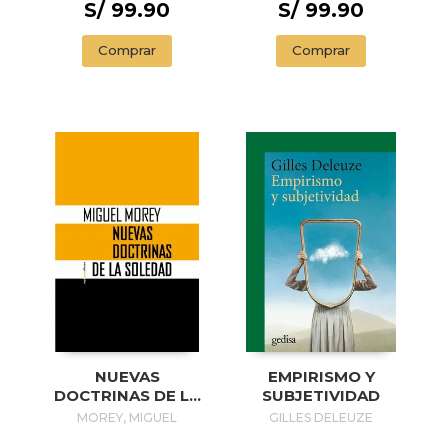
S/ 99.90
S/ 99.90
Comprar
Comprar
NUEVAS
EMPIRISMO Y
DOCTRINAS DE LA
SUBJETIVIDAD
SOLEDAD
MOREY, MIGUEL
GILLES DELEUZE