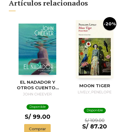
Artículos relacionados
-20%
EL NADADOR Y
MOON TIGER
OTROS CUENTOS
LIVELY, PENELOPE
(EDICIÓN
JOHN CHEEVER
ILUSTRADA) / THE
SWIMMER AND
Disponible
OTHER STORIES (
Disponible
ILLUSTRADED
S/ 99.00
S/ 109.00
EDITION)
S/ 87.20
Comprar