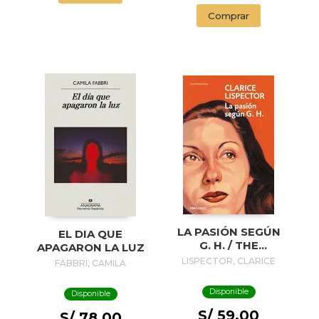
Comprar
LA PASIÓN SEGÚN
EL DIA QUE
G. H. / THE
APAGARON LA LUZ
PASSION
LISPECTOR, CLARICE
FABBRI, CAMILA
ACCORDING TO G.
H.
Disponible
Disponible
S/ 59.00
S/ 78.00