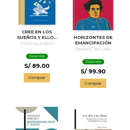
CREE EN LOS
SUEÑOS Y ELLOS
HORIZONTES DE
TE CREARÁN /
EMANCIPACIÓN
ESPINOSA,ALBERT
BELIEVE IN
GRAMSCI, ANTONIO
DREAMS, AND
Disponible
THEY WILL CREATE
Disponible
YOU
S/ 89.00
S/ 99.90
Comprar
Comprar