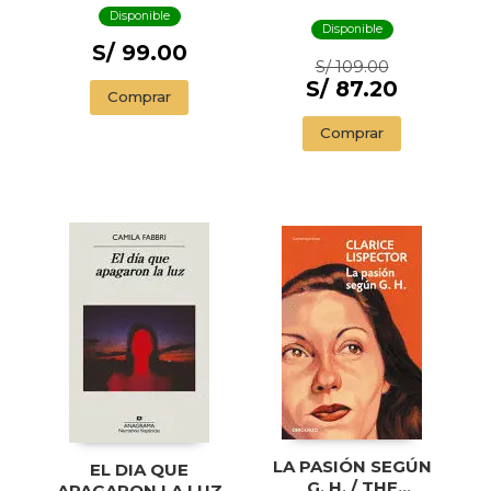
SWIMMER AND
Disponible
OTHER STORIES (
Disponible
ILLUSTRADED
S/ 99.00
S/ 109.00
EDITION)
S/ 87.20
Comprar
Comprar
LA PASIÓN SEGÚN
EL DIA QUE
G. H. / THE
APAGARON LA LUZ