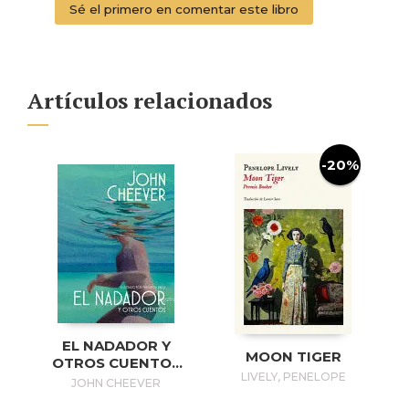
Sé el primero en comentar este libro
Artículos relacionados
-20%
EL NADADOR Y
MOON TIGER
OTROS CUENTOS
LIVELY, PENELOPE
(EDICIÓN
JOHN CHEEVER
ILUSTRADA) / THE