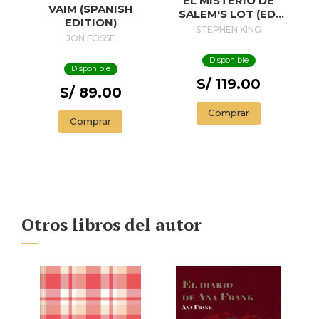
EL MISTERIO DE
VAIM (SPANISH
SALEM'S LOT (ED.
EDITION)
50 ANIVERSARIO) /
STEPHEN KING
JON FOSSE
SALEM'S LOT
Disponible
Disponible
S/ 119.00
S/ 89.00
Comprar
Comprar
Otros libros del autor