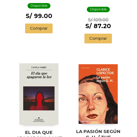
SWIMMER AND
Disponible
OTHER STORIES (
Disponible
ILLUSTRADED
S/ 99.00
S/ 109.00
EDITION)
S/ 87.20
Comprar
Comprar
LA PASIÓN SEGÚN
EL DIA QUE