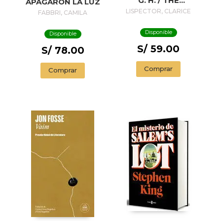
G. H. / THE
APAGARON LA LUZ
PASSION
LISPECTOR, CLARICE
FABBRI, CAMILA
ACCORDING TO G.
H.
Disponible
Disponible
S/ 59.00
S/ 78.00
Comprar
Comprar