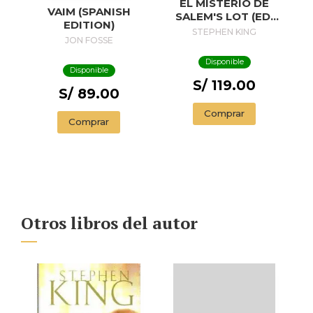
EL MISTERIO DE
VAIM (SPANISH
SALEM'S LOT (ED.
EDITION)
50 ANIVERSARIO) /
STEPHEN KING
JON FOSSE
SALEM'S LOT
Disponible
Disponible
S/ 119.00
S/ 89.00
Comprar
Comprar
Otros libros del autor