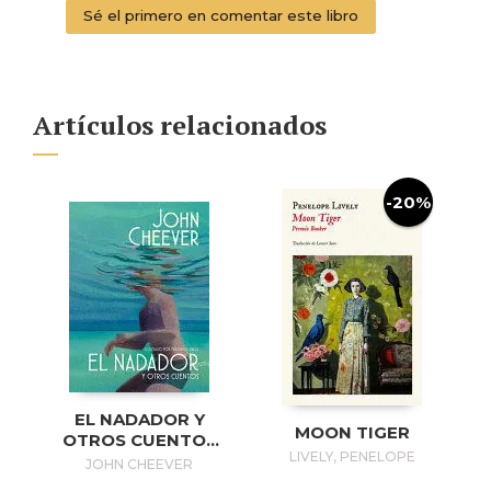
Sé el primero en comentar este libro
Artículos relacionados
-20%
EL NADADOR Y
MOON TIGER
OTROS CUENTOS
LIVELY, PENELOPE
(EDICIÓN
JOHN CHEEVER
ILUSTRADA) / THE