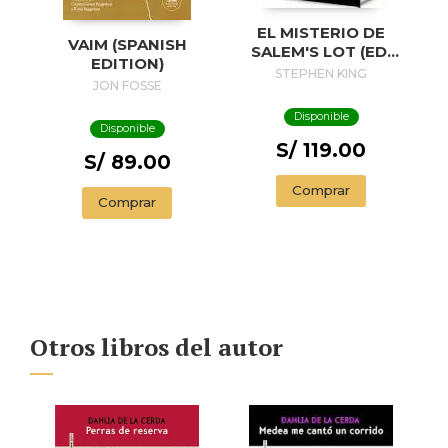
EL MISTERIO DE
VAIM (SPANISH
SALEM'S LOT (ED.
EDITION)
50 ANIVERSARIO) /
STEPHEN KING
JON FOSSE
SALEM'S LOT
Disponible
Disponible
S/ 119.00
S/ 89.00
Comprar
Comprar
Otros libros del autor