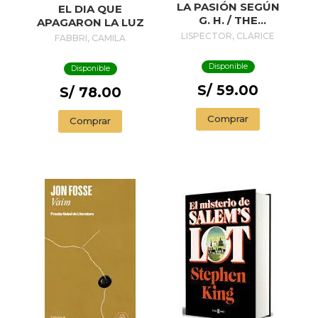
LA PASIÓN SEGÚN
EL DIA QUE
G. H. / THE
APAGARON LA LUZ
PASSION
LISPECTOR, CLARICE
FABBRI, CAMILA
ACCORDING TO G.
H.
Disponible
Disponible
S/ 59.00
S/ 78.00
Comprar
Comprar