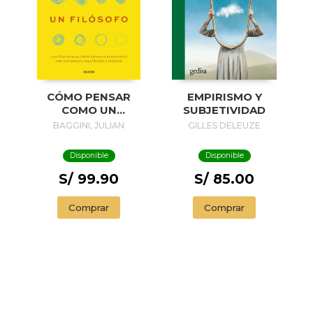
EMPIRISMO Y
CÓMO PENSAR
SUBJETIVIDAD
COMO UN
FILÓSOFO
GILLES DELEUZE
BAGGINI, JULIAN
Disponible
Disponible
S/ 85.00
S/ 99.90
Comprar
Comprar