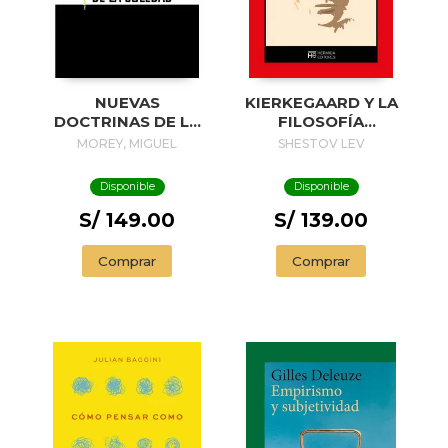
NUEVAS
KIERKEGAARD Y LA
DOCTRINAS DE LA
FILOSOFÍA
SOLEDAD
EXISTENCIAL
MOREY, MIGUEL
SHESTOV LEV
Disponible
Disponible
S/ 149.00
S/ 139.00
Comprar
Comprar