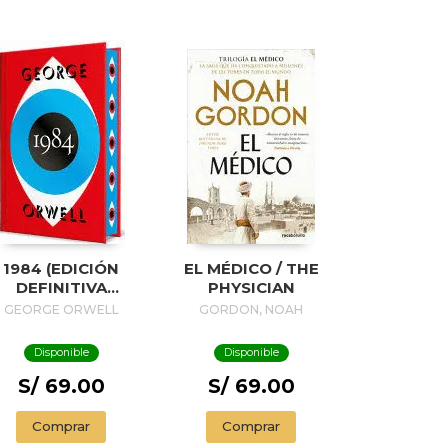
1984 (EDICIÓN
EL MÉDICO / THE
DEFINITIVA
PHYSICIAN
VALADA POR THE
GEORGE ORWELL
GORDON, NOAH
ORWELL ESTATE)
(EDICIÓN
Disponible
Disponible
ESPECIAL
LIMITADA CON
S/ 69.00
S/ 69.00
CANTOS
INTADOS) / 1984
Comprar
Comprar
(EDITION