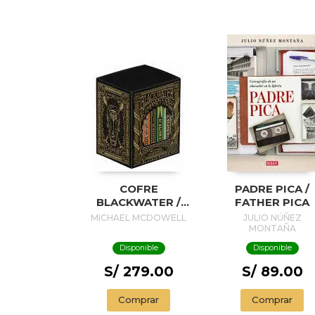
COFRE
PADRE PICA /
BLACKWATER /
FATHER PICA
BLACKWATER
MICHAEL MCDOWELL
JULIO NÚÑEZ
TREASURE
MONTAÑA
Disponible
Disponible
S/ 279.00
S/ 89.00
Comprar
Comprar