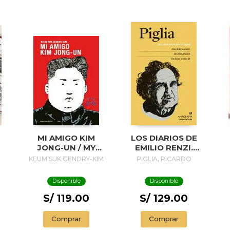
MI AMIGO KIM
LOS DIARIOS DE
JONG-UN / MY
EMILIO RENZI.
FRIEND KIM JONG-
AÑOS DE
A
KEUM SUK GENDRY-KIM
PIGLIA, RICARDO
UN
FORMACION I; LOS
AÑOS FELICES II;
Disponible
Disponible
UN DIA EN LA VIDA
III
S/ 119.00
S/ 129.00
P
Comprar
Comprar