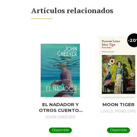
Artículos relacionados
-2
EL NADADOR Y
MOON TIGER
OTROS CUENTOS
LIVELY, PENELOPE
(EDICIÓN
JOHN CHEEVER
ILUSTRADA) / THE
SWIMMER AND
Disponible
Disponible
OTHER STORIES (