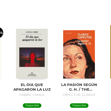
0%
EL DIA QUE
LA PASIÓN SEGÚN
APAGARON LA LUZ
G. H. / THE
PASSION
FABBRI, CAMILA
LISPECTOR, CLARICE
ACCORDING TO G.
H.
Disponible
Disponible