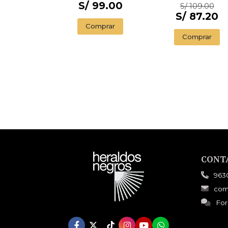
ILLUSTRADED
S/ 99.00
S/ 109.00
EDITION)
S/ 87.20
Comprar
Comprar
CONT
963
com
For