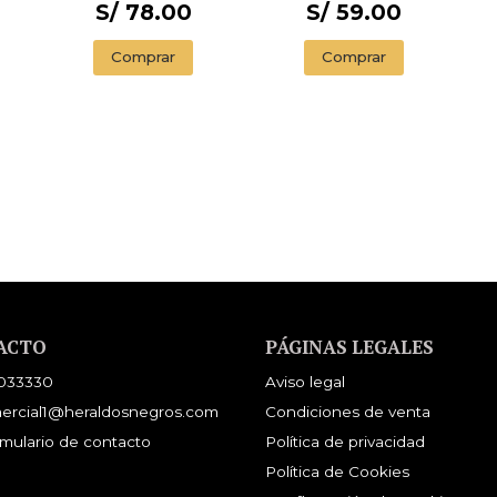
S/ 78.00
S/ 59.00
Comprar
Comprar
ACTO
PÁGINAS LEGALES
033330
Aviso legal
ercial1@heraldosnegros.com
Condiciones de venta
mulario de contacto
Política de privacidad
Política de Cookies