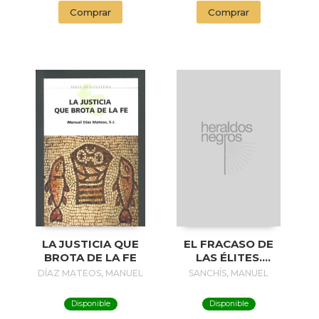
Comprar
Comprar
LA JUSTICIA QUE
EL FRACASO DE
BROTA DE LA FE
LAS ÉLITES.
LECCIONES Y
DÍAZ MATEOS, MANUEL
SANCHÍS, MANUEL
ESCARMIENTOS DE
LA GRAN CRISIS
Disponible
Disponible