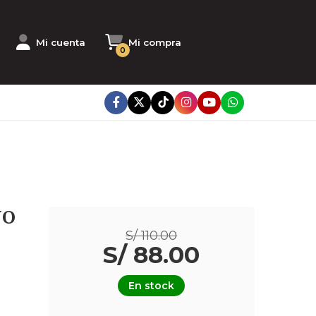
Mi cuenta
Mi compra
0
NO
S/ 110.00
S/ 88.00
En stock