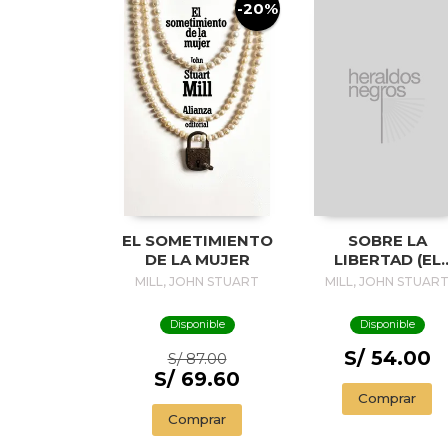
-20%
EL SOMETIMIENTO
SOBRE LA
DE LA MUJER
LIBERTAD (EL
MANGA)
MILL, JOHN STUART
MILL, JOHN STUAR
Disponible
Disponible
S/ 54.00
S/ 87.00
S/ 69.60
Comprar
Comprar