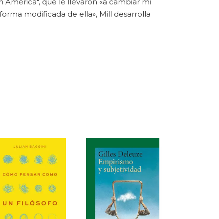
n América", que le llevaron «a cambiar mi
forma modificada de ella», Mill desarrolla