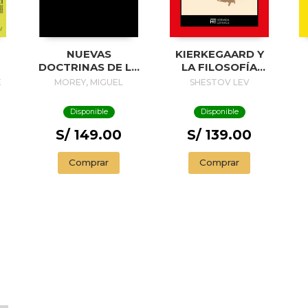
NUEVAS
KIERKEGAARD Y
DOCTRINAS DE LA
LA FILOSOFÍA
SOLEDAD
EXISTENCIAL
E
MOREY, MIGUEL
SHESTOV LEV
Disponible
Disponible
S/ 149.00
S/ 139.00
Comprar
Comprar