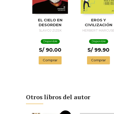
EL CIELO EN
EROS Y
DESORDEN
CIVILIZACIÓN
SLAVOJ ZIZEK
HERBERT MARCUS
Disponible
Disponible
S/ 90.00
S/ 99.90
Comprar
Comprar
Otros libros del autor