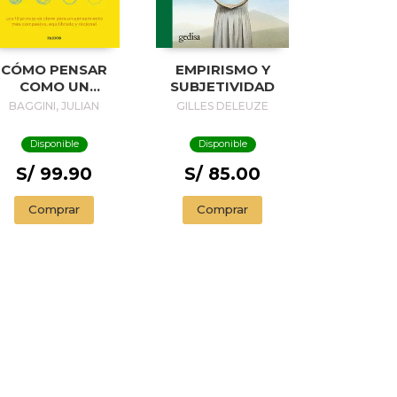
CÓMO PENSAR
EMPIRISMO Y
COMO UN
SUBJETIVIDAD
FILÓSOFO
BAGGINI, JULIAN
GILLES DELEUZE
Disponible
Disponible
S/ 99.90
S/ 85.00
Comprar
Comprar