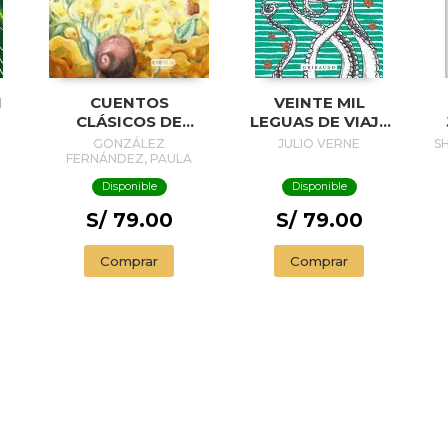
N
CUENTOS
VEINTE MIL
CLÁSICOS DE
LEGUAS DE VIAJE
HANS CHRISTIAN
SUBMARINO
(
GONZÁLEZ
JULIO VERNE
S
ANDERSEN
FERNÁNDEZ, PAULA
Disponible
Disponible
S/ 79.00
S/ 79.00
Comprar
Comprar