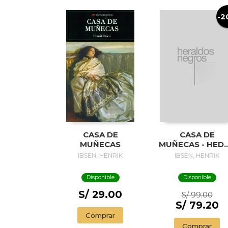
-2
CASA DE
CASA DE
MUÑECAS
MUÑECAS - HED
GABLER
IBSEN, HENRIK
IBSEN, HENRIK
Disponible
Disponible
S/ 29.00
S/ 99.00
S/ 79.20
Comprar
Comprar