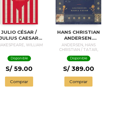
JULIO CÉSAR /
HANS CHRISTIAN
JULIUS CAESAR
ANDERSEN.
SPANISH EDITION)
EDICIÓN ANOTADA
HAKESPEARE, WILLIAM
ANDERSEN, HANS
CHRISTIAN / TATAR,
MARÍA (EDITORA)
Disponible
Disponible
S/ 59.00
S/ 389.00
Comprar
Comprar