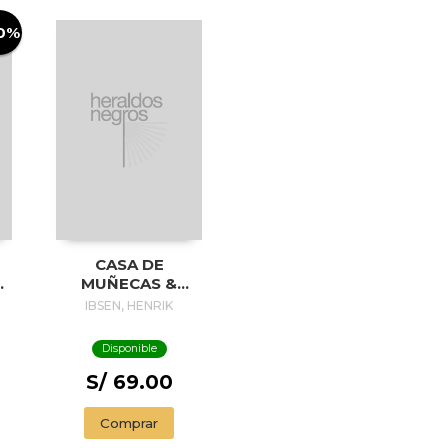
0%
CASA DE
DA
MUÑECAS &
SOLNESS EL
IBSEN, HENRIK
CONSTRUCTOR
Disponible
S/ 69.00
Comprar