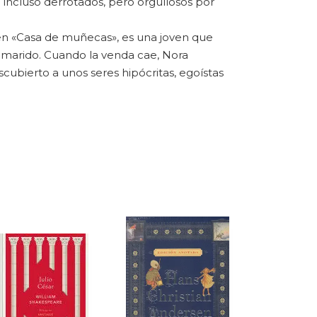
 incluso derrotados, pero orgullosos por
, en «Casa de muñecas», es una joven que
u marido. Cuando la venda cae, Nora
cubierto a unos seres hipócritas, egoístas