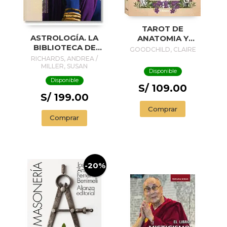
TAROT DE
ASTROLOGÍA. LA
ANATOMIA Y
BIBLIOTECA DE
BOTANICA
GOODCHILD, CLAIRE
ESOTERISMO
ANTIGUAS
RICHARDS, ANDREA /
MILLER, SUSAN
Disponible
Disponible
S/ 109.00
S/ 199.00
Comprar
Comprar
-20%