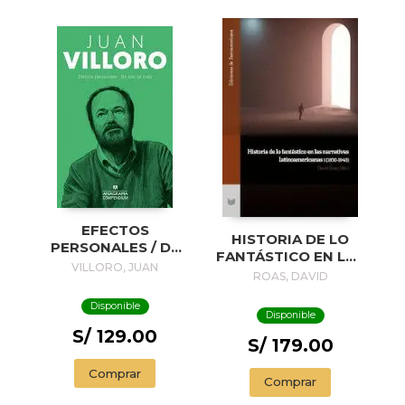
EFECTOS
HISTORIA DE LO
PERSONALES / DE
FANTÁSTICO EN LAS
ESO SE TRATA
VILLORO, JUAN
NARRATIVAS
ROAS, DAVID
LATINOAMERICANAS
I (1830-1940)
Disponible
Disponible
S/ 129.00
S/ 179.00
Comprar
Comprar