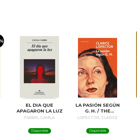
0%
EL DIA QUE
LA PASIÓN SEGÚN
APAGARON LA LUZ
G. H. / THE
PASSION
FABBRI, CAMILA
LISPECTOR, CLARICE
ACCORDING TO G.
H.
Disponible
Disponible