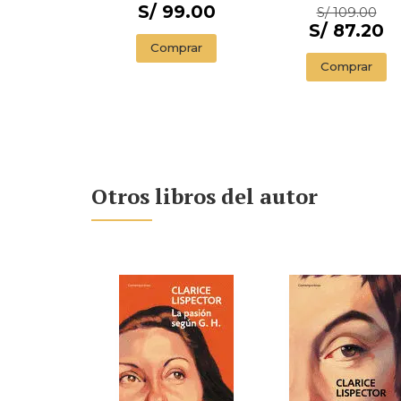
ILLUSTRADED
S/ 99.00
S/ 109.00
EDITION)
S/ 87.20
Comprar
Comprar
Otros libros del autor