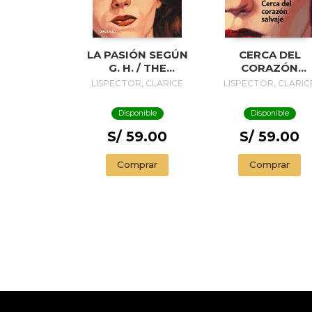
LA PASIÓN SEGÚN
CERCA DEL
G. H. / THE
CORAZÓN
PASSION
SALVAJE / NEA
LISPECTOR, CLARICE
LISPECTOR, CLARIC
ACCORDING TO G.
TO THE WILD
H.
HEART
Disponible
Disponible
S/ 59.00
S/ 59.00
Comprar
Comprar