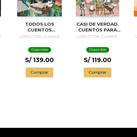
TODOS LOS
CASI DE VERDAD.
CUENTOS
CUENTOS PARA
R
(CLARICE
NIÑOS
E
LISPECTOR, CLARICE
LISPECTOR, CLARICE
LISPECTOR)
Disponible
Disponible
S/ 139.00
S/ 119.00
Comprar
Comprar