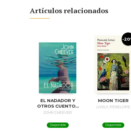
Artículos relacionados
-2
EL NADADOR Y
MOON TIGER
OTROS CUENTOS
LIVELY, PENELOPE
(EDICIÓN
JOHN CHEEVER
ILUSTRADA) / THE
SWIMMER AND
Disponible
Disponible
OTHER STORIES (