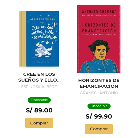
CREE EN LOS
SUEÑOS Y ELLOS
HORIZONTES DE
TE CREARÁN /
EMANCIPACIÓN
ESPINOSA,ALBERT
BELIEVE IN
GRAMSCI, ANTONIO
DREAMS, AND
Disponible
THEY WILL CREATE
Disponible
YOU
S/ 89.00
S/ 99.90
Comprar
Comprar